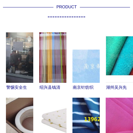
PRODUCT
----------------
警惕安全生
绍兴县钱清
南京针纺织
湖州吴兴先
产隐患 针
晓远针织厂
品市场价格
峰针纺织品
织厂操作规
深耕针纺织
概览与消费
纺织行业的
范与员工健
品，织就品
指南
创新先锋与
康管理的重
质与信誉
品质典范
要性