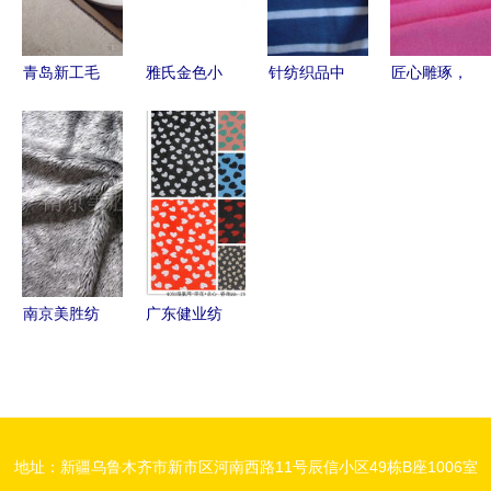
青岛新工毛
雅氏金色小
针纺织品中
匠心雕琢，
毡圈 精密
鹿针织被毯
丝光工艺的
品质非凡
密封的
JL2231W
革新 从40s
——探秘六
6mm针纺
冬日暖意与
赛紧丝光烧
安市恒业皮
织品解决方
童趣印花的
毛棉氨汗布
革制品的针
案
美好融合
到80s丝光
纺织品加工
双面布
工艺
南京美胜纺
广东健业纺
织针织面料
织 针织面
产品全览
料产品全览
创新工艺与
——引领时
多元应用
尚与品质的
地址：新疆乌鲁木齐市新市区河南西路11号辰信小区49栋B座1006室
针纺织品选