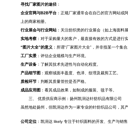
寻找厂家图片的途径
：
企业官网与B2B平台
：正规厂家通常会在自己的官方网站或阿
上的商家相册。
行业展会与行业网站
：关注纺织类的行业展会（如上海面料
实地考察
：对于采购量大的客户，最直接有效的方式是进行
“图片大全”的意义
：所谓“厂家图片大全”，并非指某一个集
工厂实景
：评估企业规模与生产环境。
生产设备
：了解其技术先进性与自动化程度。
产品细节图
：观察绒面丰盈度、色泽、纹理及裁剪工艺。
质检环节
：判断其质量管控是否严格。
成品应用图
：看其成品效果，如制成的服装、毯子等。
三、 优质供应商示例：扬州凯润达针纺织品有限公司
虽然地处扬州，但凯润达作为一家专业的针纺织品公司，其
公司定位
：凯润达 likely 专注于针织面料的开发、生产