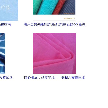
消费指南
湖州吴兴先峰针纺织品 纺织行业的创新先
锋与品质典范
0s赛紧丝
匠心雕琢，品质非凡——探秘六安市恒业
双面布
皮革制品的针纺织品加工工艺