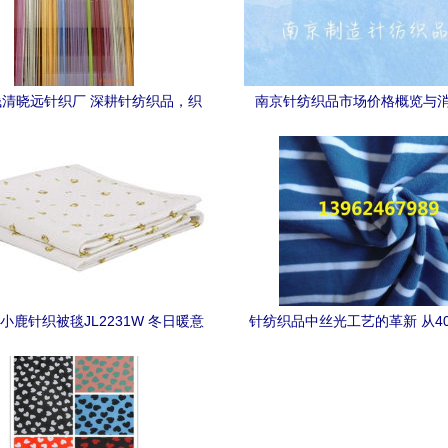
清晓远针织厂 深耕针纺织品，织
南京针纺织品市场价格概览与
就品质与信誉
小鹿针织被毯JL2231W 冬日暖意
针纺织品中丝光工艺的革新 从4
与童趣印花的美好融合
光烧毛棉氨汗布到80s丝光