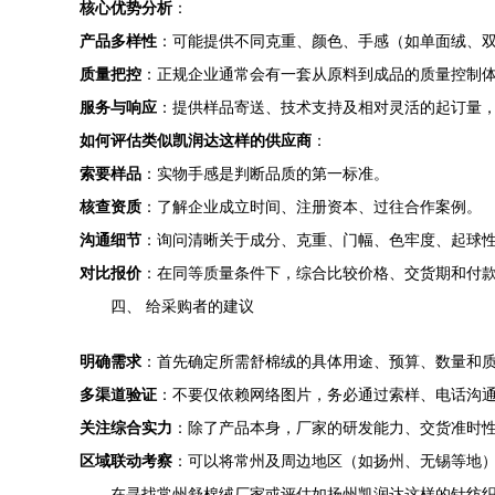
核心优势分析
：
产品多样性
：可能提供不同克重、颜色、手感（如单面绒、
质量把控
：正规企业通常会有一套从原料到成品的质量控制
服务与响应
：提供样品寄送、技术支持及相对灵活的起订量
如何评估类似凯润达这样的供应商
：
索要样品
：实物手感是判断品质的第一标准。
核查资质
：了解企业成立时间、注册资本、过往合作案例。
沟通细节
：询问清晰关于成分、克重、门幅、色牢度、起球
对比报价
：在同等质量条件下，综合比较价格、交货期和付
四、 给采购者的建议
明确需求
：首先确定所需舒棉绒的具体用途、预算、数量和
多渠道验证
：不要仅依赖网络图片，务必通过索样、电话沟
关注综合实力
：除了产品本身，厂家的研发能力、交货准时
区域联动考察
：可以将常州及周边地区（如扬州、无锡等地
在寻找常州舒棉绒厂家或评估如扬州凯润达这样的针纺