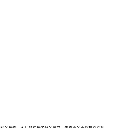
或缺的步骤。图片是初步了解的窗口，但真正的合作建立在扎