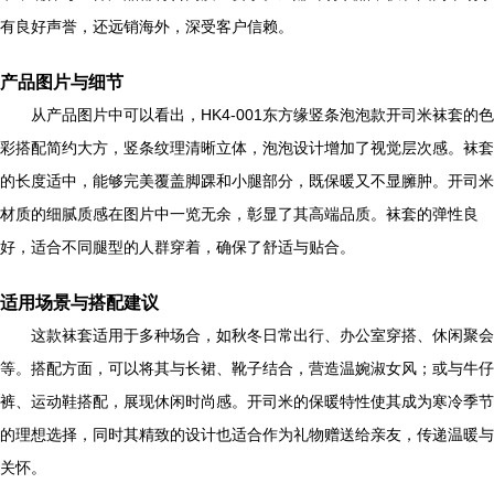
有良好声誉，还远销海外，深受客户信赖。
产品图片与细节
从产品图片中可以看出，HK4-001东方缘竖条泡泡款开司米袜套的色
彩搭配简约大方，竖条纹理清晰立体，泡泡设计增加了视觉层次感。袜套
的长度适中，能够完美覆盖脚踝和小腿部分，既保暖又不显臃肿。开司米
材质的细腻质感在图片中一览无余，彰显了其高端品质。袜套的弹性良
好，适合不同腿型的人群穿着，确保了舒适与贴合。
适用场景与搭配建议
这款袜套适用于多种场合，如秋冬日常出行、办公室穿搭、休闲聚会
等。搭配方面，可以将其与长裙、靴子结合，营造温婉淑女风；或与牛仔
裤、运动鞋搭配，展现休闲时尚感。开司米的保暖特性使其成为寒冷季节
的理想选择，同时其精致的设计也适合作为礼物赠送给亲友，传递温暖与
关怀。