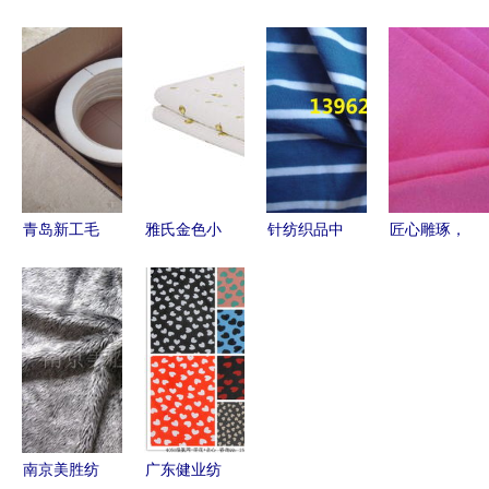
产隐患 针
晓远针织厂
品市场价格
峰针纺织品
织厂操作规
深耕针纺织
概览与消费
纺织行业的
范与员工健
品，织就品
指南
创新先锋与
康管理的重
质与信誉
品质典范
要性
青岛新工毛
雅氏金色小
针纺织品中
匠心雕琢，
毡圈 精密
鹿针织被毯
丝光工艺的
品质非凡
密封的
JL2231W
革新 从40s
——探秘六
6mm针纺
冬日暖意与
赛紧丝光烧
安市恒业皮
织品解决方
童趣印花的
毛棉氨汗布
革制品的针
案
美好融合
到80s丝光
纺织品加工
双面布
工艺
南京美胜纺
广东健业纺