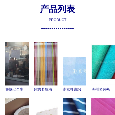
产品列表
PRODUCT
----------------
警惕安全生
绍兴县钱清
南京针纺织
湖州吴兴先
产隐患 针
晓远针织厂
品市场价格
峰针纺织品
织厂操作规
深耕针纺织
概览与消费
纺织行业的
范与员工健
品，织就品
指南
创新先锋与