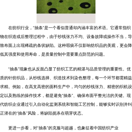
在纺织行业，“抽条”是一个看似普通却内涵丰富的术语。它通常指织
物在织造或后整理过程中，由于纱线张力不均、设备故障或操作不当，导
致布面上出现稀疏的条状缺陷。这种瑕疵不仅影响纺织品的美观，更会降
低其强度和使用寿命，是质量控制中需要重点防范的问题。
“抽条”现象也从反面凸显了纺织工艺的精湛与品质管理的重要性。优
质的针纺织品，从纱线选择、织造技术到染色整理，每一个环节都需精益
求精。例如，在高支高密的面料生产中，均匀的纱线张力、精密的织机设
定以及熟练的操作技术，都是避免“抽条”、确保布面平整光洁的关键。现
代纺织企业通过引入自动化监测系统和智能工艺控制，能够实时识别并纠
正潜在的“抽条”风险，将缺陷扼杀在萌芽状态。
更进一步看，对“抽条”的克服与超越，也象征着中国纺织产业