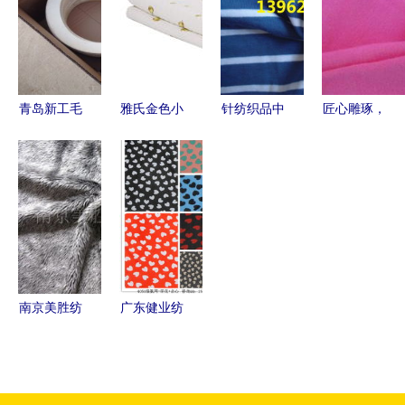
康管理的重
质与信誉
品质典范
要性
青岛新工毛
雅氏金色小
针纺织品中
匠心雕琢，
毡圈 精密
鹿针织被毯
丝光工艺的
品质非凡
密封的
JL2231W
革新 从40s
——探秘六
6mm针纺
冬日暖意与
赛紧丝光烧
安市恒业皮
织品解决方
童趣印花的
毛棉氨汗布
革制品的针
案
美好融合
到80s丝光
纺织品加工
双面布
工艺
南京美胜纺
广东健业纺
织针织面料
织 针织面
产品全览
料产品全览
创新工艺与
——引领时