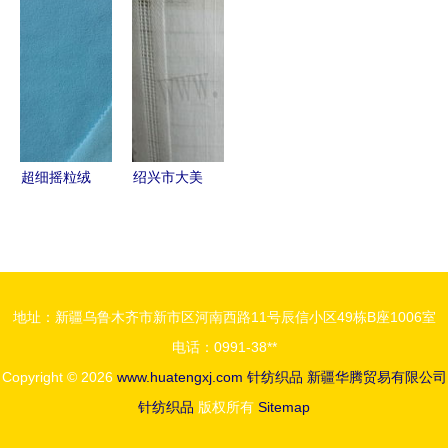
有限公司
人造革与针
质t/r汗布的
心织就品
专业品质，
纺织品产品
专业制造者
质，创新引
编织温暖未
系列详览
领时尚——
来
针织面料产
品全览
超细摇粒绒
绍兴市大美
面料 针织
针纺织品
品质的革新
全棉条子布
与厂家直营
的卓越品质
的价值
与行业应用
地址：新疆乌鲁木齐市新市区河南西路11号辰信小区49栋B座1006室
电话：0991-38**
Copyright © 2026
www.huatengxj.com
针纺织品
新疆华腾贸易有限公司
针纺织品
版权所有
Sitemap