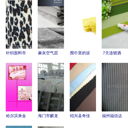
针织面料市
麻灰空气层
围巾里的设
7天连锁酒
场供需分析
双面健康布
计哲学 从
店生活用品
及纺织品供
引领女装卫
CORA冬暖
配置包 一
求信息解读
衣面料新趋
针织到爱彼
次性针纺织
势
此的「买得
品的品质与
起的好生
便利
活」
哈尔滨来金
海门市麒龙
绍兴县奇佳
福州福信达
得针纺织品
针织内衣厂
针纺织 优
针纺织 匠