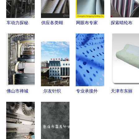
车动力探秘
供应各类蝴
网眼布专家
探索晴纶布
弗迪电池超
蝶网眼布
探秘常熟市
供应市场
级工厂 见
——绍兴市
宏星针织品
广东生产厂
证刀片电
民诚针纺织
的创新制造
家与金坛市
池“针纺织
品的专业之
与应用
恒顺纺织品
品”般的针
选
厂的专业优
刺测试
势
佛山市禅城
尔友针织
专业承接外
天津市东丽
区诚泰针织
以“针”情“织”礼，
贸订单 高
区卧龙针织
厂 品质编
端午关爱暖
品质激光切
厂保健用品
织，织就信
人心
割镂空加工
产品列表
赖
服务，专注
（针纺织品
针纺织品领
类）