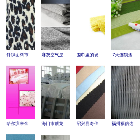
针织面料市
麻灰空气层
围巾里的设
7天连锁酒
场供需分析
双面健康布
计哲学 从
店生活用品
及纺织品供
引领女装卫
CORA冬暖
配置包 一
求信息解读
衣面料新趋
针织到爱彼
次性针纺织
势
此的「买得
品的品质与
起的好生
便利
活」
哈尔滨来金
海门市麒龙
绍兴县奇佳
福州福信达
得针纺织品
针织内衣厂
针纺织 优
针纺织 匠