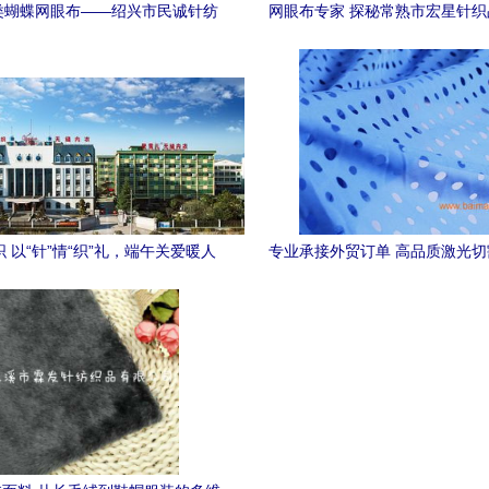
类蝴蝶网眼布——绍兴市民诚针纺
网眼布专家 探秘常熟市宏星针
织品的专业之选
制造与应用
 以“针”情“织”礼，端午关爱暖人
专业承接外贸订单 高品质激光
心
工服务，专注针纺织品领域的