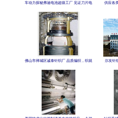
车动力探秘弗迪电池超级工厂 见证刀片电
供应各
池“针纺织品”般的针刺测试
佛山市禅城区诚泰针织厂 品质编织，织就
尔友针织
信赖